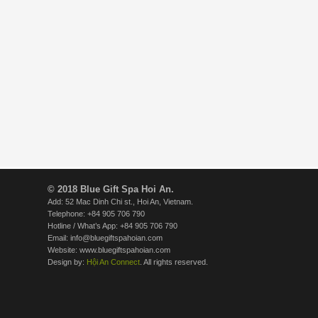
© 2018 Blue Gift Spa Hoi An.
Add: 52 Mac Dinh Chi st., Hoi An, Vietnam.
Telephone: +84 905 706 790
Hotline / What’s App: +84 905 706 790
Email: info@bluegiftspahoian.com
Website: www.bluegiftspahoian.com
Design by:
Hội An Connect
. All rights reserved.