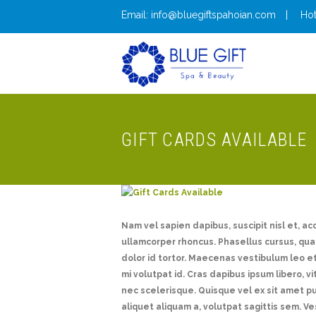
Email: info@bluegiftspahoian.com
Hot
GIFT CARDS AVAILABLE
Nam vel sapien dapibus, suscipit nisl et, 
ullamcorper rhoncus. Phasellus cursus, quam 
dolor id tortor. Maecenas vestibulum leo et
mi volutpat id. Cras dapibus ipsum libero, v
nec scelerisque. Quisque vel ex sit amet 
aliquet aliquam a, volutpat sagittis sem. V