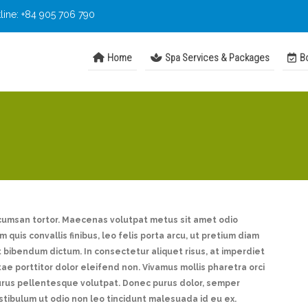
line: +84 905 706 790
Home
Spa Services & Packages
Bo
accumsan tortor. Maecenas volutpat metus sit amet odio
quis convallis finibus, leo felis porta arcu, ut pretium diam
 bibendum dictum. In consectetur aliquet risus, at imperdiet
itae porttitor dolor eleifend non. Vivamus mollis pharetra orci
purus pellentesque volutpat. Donec purus dolor, semper
estibulum ut odio non leo tincidunt malesuada id eu ex.