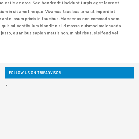
 molestie ac eros. Sed hendrerit tincidunt turpis eget laoreet.
tium in sit amet neque. Vivamus faucibus urna ut imperdiet
c ante ipsum primis in faucibus. Maecenas non commodo sem.
t quis mi. Vestibulum blandit nisi id massa euismod malesuada.
usto, eu finibus sapien mattis non. In nisl risus, eleifend vel
FOLLOW US ON TRIPADVISOR