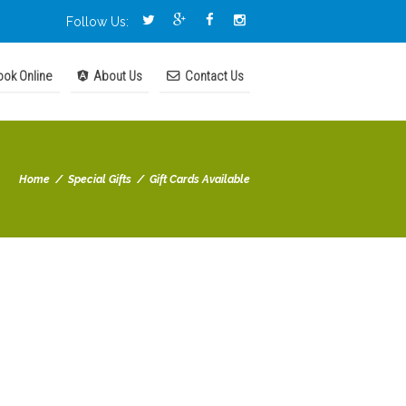
Follow Us:
ok Online
About Us
Contact Us
Home
Special Gifts
Gift Cards Available