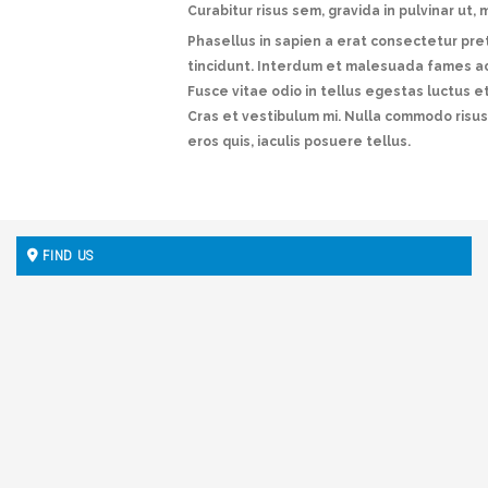
Curabitur risus sem, gravida in pulvinar ut,
Phasellus in sapien a erat consectetur pre
tincidunt. Interdum et malesuada fames a
Fusce vitae odio in tellus egestas luctus e
Cras et vestibulum mi. Nulla commodo risus j
eros quis, iaculis posuere tellus.
FIND US